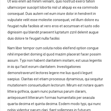
Ut wisi enim ad minim veniam, quis nostrud exerci tation
ullamcorper suscipit lobortis nisl ut aliquip ex ea commodo
consequat. Duis autem vel eum iriure dolor in hendrerit in
vulputate velit esse molestie consequat, vel illum dolore eu
feugiat nulla facilisis at vero eros et accumsan et iusto odio
dignissim qui blandit praesent luptatum zzril delenit augue
duis dolore te feugait nulla facilisi.
Nam liber tempor cum soluta nobis eleifend option congue
nihil imperdiet doming id quod mazim placerat facer possim
assum. Typi non habent claritatem insitam; est usus legentis
in iis qui facit eorum claritatem. Investigationes
demonstraverunt lectores legere me lius quod ii legunt
saepius. Claritas est etiam processus dynamicus, qui sequitur
mutationem consuetudium lectorum. Mirum est notare quam
littera gothica, quam nunc putamus parum claram,
anteposuerit litterarum formas humanitatis per seacula
quarta decima et quinta decima. Eodem modo typi, qui nunc
nobis videntur parum clari, fiant sollemnes in futurum.