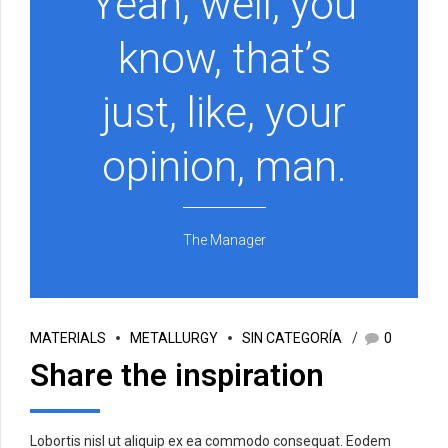
Yeah, well, you
know, that’s
just, like, your
opinion, man.
The Manager
MATERIALS
METALLURGY
SIN CATEGORÍA
0
Share the inspiration
Lobortis nisl ut aliquip ex ea commodo consequat. Eodem