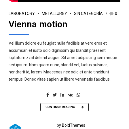
LABORATORY
METALLURGY
SIN CATEGORÍA
0
Vienna motion
Vel illum dolore eu feugiat nulla facilisis at vero eros et
accumsan et iusto odio dignissim qui blandit praesent
luptatum zzril delenit augue. Sit amet adipiscing sem neque
sed ipsum. Nam quam nunc, blandit vel, luctus pulvinar,
hendrerit id, lorem. Maecenas nec odio et ante tincidunt
tempus. Donec vitae sapien ut libero venenatis faucibus.
CONTINUE READING
by BoldThemes