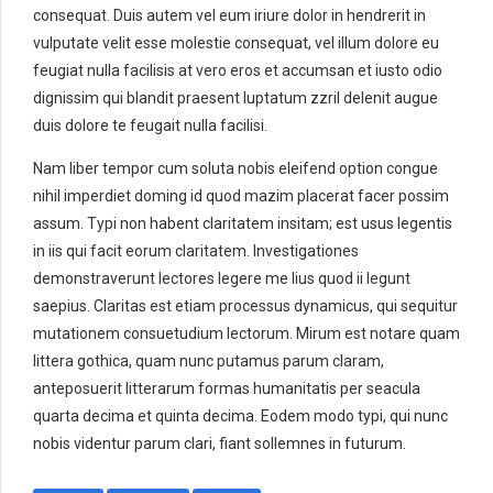
consequat. Duis autem vel eum iriure dolor in hendrerit in
vulputate velit esse molestie consequat, vel illum dolore eu
feugiat nulla facilisis at vero eros et accumsan et iusto odio
dignissim qui blandit praesent luptatum zzril delenit augue
duis dolore te feugait nulla facilisi.
Nam liber tempor cum soluta nobis eleifend option congue
nihil imperdiet doming id quod mazim placerat facer possim
assum. Typi non habent claritatem insitam; est usus legentis
in iis qui facit eorum claritatem. Investigationes
demonstraverunt lectores legere me lius quod ii legunt
saepius. Claritas est etiam processus dynamicus, qui sequitur
mutationem consuetudium lectorum. Mirum est notare quam
littera gothica, quam nunc putamus parum claram,
anteposuerit litterarum formas humanitatis per seacula
quarta decima et quinta decima. Eodem modo typi, qui nunc
nobis videntur parum clari, fiant sollemnes in futurum.