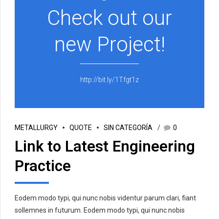
Check out our
new Project!
http://bit.ly/1Tfgt1z
METALLURGY
QUOTE
SIN CATEGORÍA
0
Link to Latest Engineering
Practice
Eodem modo typi, qui nunc nobis videntur parum clari, fiant
sollemnes in futurum. Eodem modo typi, qui nunc nobis